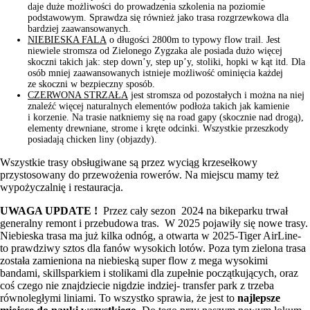
daje duże możliwości do prowadzenia szkolenia na poziomie
podstawowym. Sprawdza się również jako trasa rozgrzewkowa dla
bardziej zaawansowanych.
NIEBIESKA FALA
o długości 2800m to typowy flow trail. Jest
niewiele stromsza od Zielonego Zygzaka ale posiada dużo więcej
skoczni takich jak: step down’y, step up’y, stoliki, hopki w kąt itd. Dla
osób mniej zaawansowanych istnieje możliwość ominięcia każdej
ze skoczni w bezpieczny sposób.
CZERWONA STRZAŁA
jest stromsza od pozostałych i można na niej
znaleźć więcej naturalnych elementów podłoża takich jak kamienie
i korzenie. Na trasie natkniemy się na road gapy (skocznie nad drogą),
elementy drewniane, strome i kręte odcinki. Wszystkie przeszkody
posiadają chicken liny (objazdy).
Wszystkie trasy obsługiwane są przez wyciąg krzesełkowy
przystosowany do przewożenia rowerów. Na miejscu mamy też
wypożyczalnię i restauracja.
UWAGA UPDATE !
Przez cały sezon 2024 na bikeparku trwał
generalny remont i przebudowa tras. W 2025 pojawiły się nowe trasy.
Niebieska trasa ma już kilka odnóg, a otwarta w 2025-Tiger AirLine-
to prawdziwy sztos dla fanów wysokich lotów. Poza tym zielona trasa
została zamieniona na niebieską super flow z mega wysokimi
bandami, skillsparkiem i stolikami dla zupełnie początkujących, oraz
coś czego nie znajdziecie nigdzie indziej- transfer park z trzeba
równoległymi liniami. To wszystko sprawia, że jest to
najlepsze