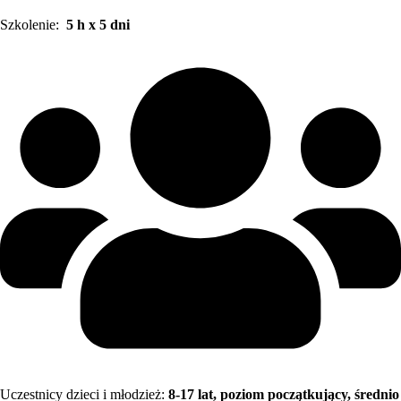
Szkolenie:
5 h x 5 dni
Uczestnicy dzieci i młodzież:
8
-17 lat, poziom początkujący, średnio