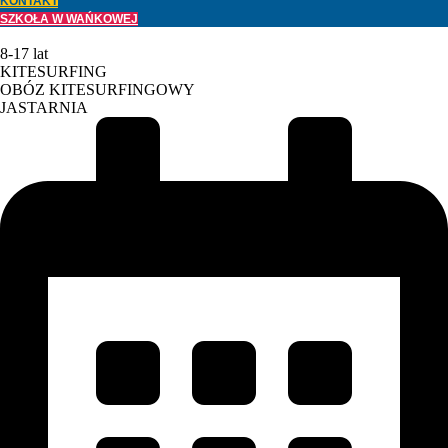
KONTAKT
SZKOŁA W WAŃKOWEJ
8-17 lat
KITESURFING
OBÓZ KITESURFINGOWY
JASTARNIA