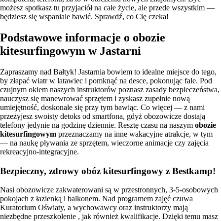
możesz spotkasz tu przyjaciół na całe życie, ale przede wszystkim —
będziesz się wspaniale bawić. Sprawdź, co Cię czeka!
Podstawowe informacje o obozie
kitesurfingowym w Jastarni
Zapraszamy nad Bałtyk! Jastarnia bowiem to idealne miejsce do tego,
by złapać wiatr w latawiec i pomknąć na desce, pokonując fale. Pod
czujnym okiem naszych instruktorów poznasz zasady bezpieczeństwa,
nauczysz się manewrować sprzętem i zyskasz zupełnie nową
umiejętność, doskonale się przy tym bawiąc. Co więcej — z nami
przeżyjesz swoisty detoks od smartfona, gdyż obozowicze dostają
telefony jedynie na godzinę dziennie. Resztę czasu na naszym
obozie
kitesurfingowym
przeznaczamy na inne wakacyjne atrakcje, w tym
— na naukę pływania ze sprzętem, wieczorne animacje czy zajęcia
rekreacyjno-integracyjne.
Bezpieczny, zdrowy obóz kitesurfingowy z Bestkamp!
Nasi obozowicze zakwaterowani są w przestronnych, 3-5-osobowych
pokojach z łazienką i balkonem. Nad programem zajęć czuwa
Kuratorium Oświaty, a wychowawcy oraz instruktorzy mają
niezbędne przeszkolenie , jak również kwalifikacje. Dzięki temu masz