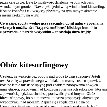
przez całe życie. Daje to możliwość dzielenia wspólnych pasji
w rodzinnym gronie – Nawet jeśli jedni wolą wind, a inni kitesurfing.
Koniec końców i tak wszyscy pływamy na tym samym akwenie
i razem czekamy na wiatr.
Co ważne, sporty wodne uczą szacunku do sił natury i poznania
własnych możliwości. Dają też możliwość bliskiego kontaktu
z przyrodą, a przede wszystkim – sprawiają dużo frajdy.
Obóz kitesurfingowy
Czujesz, że wakacje bez pobytu nad wodą to czas stracony? Jeżeli
uważasz się za prawdziwego wodniaka, to mamy coś, co sprawi, że
kolejne letnie miesiące upłyną pod znakiem zdobywania nowych
umiejętności, pracownia nad kondycją i pierwszych sukcesów, którymi
z pewnością będziesz chciał się pochwalić przed innymi.
Obóz
kitesurfingowy
, bo o nim mowa, to nasza propozycja aktywnego
wypoczynku nad morzem. Zapisz się i spędź czas z dala od
komputera, telefonu, za to w otoczeniu nowych znajomych. Być