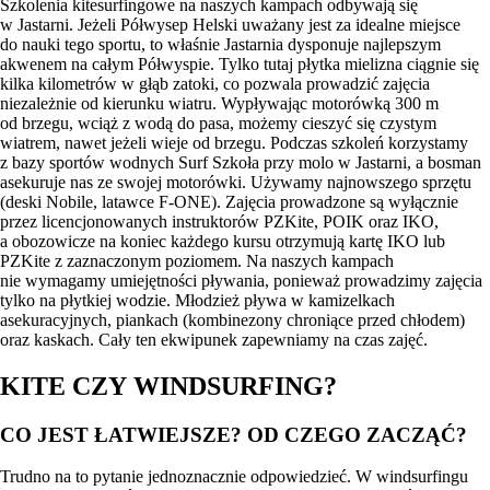
Szkolenia kitesurfingowe na naszych kampach odbywają się
w Jastarni. Jeżeli Półwysep Helski uważany jest za idealne miejsce
do nauki tego sportu, to właśnie Jastarnia dysponuje najlepszym
akwenem na całym Półwyspie. Tylko tutaj płytka mielizna ciągnie się
kilka kilometrów w głąb zatoki, co pozwala prowadzić zajęcia
niezależnie od kierunku wiatru. Wypływając motorówką 300 m
od brzegu, wciąż z wodą do pasa, możemy cieszyć się czystym
wiatrem, nawet jeżeli wieje od brzegu. Podczas szkoleń korzystamy
z bazy sportów wodnych Surf Szkoła przy molo w Jastarni, a bosman
asekuruje nas ze swojej motorówki. Używamy najnowszego sprzętu
(deski Nobile, latawce F-ONE). Zajęcia prowadzone są wyłącznie
przez licencjonowanych instruktorów PZKite, POIK oraz IKO,
a obozowicze na koniec każdego kursu otrzymują kartę IKO lub
PZKite z zaznaczonym poziomem. Na naszych kampach
nie wymagamy umiejętności pływania, ponieważ prowadzimy zajęcia
tylko na płytkiej wodzie. Młodzież pływa w kamizelkach
asekuracyjnych, piankach (kombinezony chroniące przed chłodem)
oraz kaskach. Cały ten ekwipunek zapewniamy na czas zajęć.
KITE CZY WINDSURFING?
CO JEST ŁATWIEJSZE? OD CZEGO ZACZĄĆ?
Trudno na to pytanie jednoznacznie odpowiedzieć. W windsurfingu