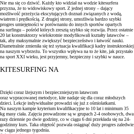
Nie ma się co dziwić. Każdy kto widział na wodzie kitesurfera
przyzna, że to widowiskowy sport. Z jednej strony – dający
możliwość przeżycia ekscytujących doznań związanych z wodą,
wiatrem i prędkością. Z drugiej strony, umożliwia bardzo szybki
progres umiejętności w porównaniu do innych sportów opartych
na surfingu – pośród których zresztą szybko się rozwija. Przez ostatnie
20 lat konstruktorzy wielokrotnie modyfikowali kształty latawców –
tak, aby maksymalnie zwiększyć bezpieczeństwo i łatwość nauki.
Diametralnie zmieniła się też sytuacja kwalifikacji kadry instruktorskiej
na naszym wybrzeżu. To wszystko wpływa na to że kite, jak przystało
na sport XXI wieku, jest przyjemny, bezpieczny i szybki w nauce.
KITESURFING NA
Dzięki coraz lżejszym i bezpieczniejszym latawcom
oraz wypracowanej metodyce, kite nadaje się dla coraz młodszych
dzieci. Lekcje indywidualne prowadzi się już z ośmiolatkami.
Na naszym kampie kryterium kwalifikacyjne to 10 lat i minimum 35
kg masy ciała. Zajęcia prowadzone są w grupach 2-4 osobowych, dwa
razy dziennie po dwie godziny, co w ciągu 6 dni przekłada się na 24-
godzinny kurs. Taka objętość pozwala osiągnąć duży progres zaledwie
w ciągu jednego tygodnia.