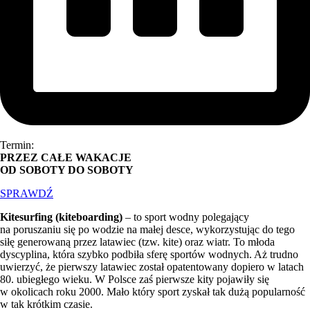
Termin:
PRZEZ CAŁE WAKACJE
OD SOBOTY DO SOBOTY
SPRAWDŹ
Kitesurfing (kiteboarding)
– to sport wodny polegający
na poruszaniu się po wodzie na małej desce, wykorzystując do tego
siłę generowaną przez latawiec (tzw. kite) oraz wiatr. To młoda
dyscyplina, która szybko podbiła sferę sportów wodnych. Aż trudno
uwierzyć, że pierwszy latawiec został opatentowany dopiero w latach
80. ubiegłego wieku. W Polsce zaś pierwsze kity pojawiły się
w okolicach roku 2000. Mało który sport zyskał tak dużą popularność
w tak krótkim czasie.