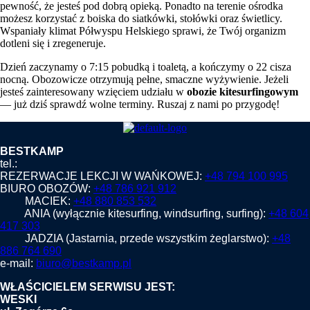
pewność, że jesteś pod dobrą opieką. Ponadto na terenie ośrodka
możesz korzystać z boiska do siatkówki, stołówki oraz świetlicy.
Wspaniały klimat Półwyspu Helskiego sprawi, że Twój organizm
dotleni się i zregeneruje.
Dzień zaczynamy o 7:15 pobudką i toaletą, a kończymy o 22 cisza
nocną. Obozowicze otrzymują pełne, smaczne wyżywienie. Jeżeli
jesteś zainteresowany wzięciem udziału w
obozie kitesurfingowym
— już dziś sprawdź wolne terminy. Ruszaj z nami po przygodę!
BESTKAMP
tel.:
REZERWACJE LEKCJI W WAŃKOWEJ:
+48 794 100 995
BIURO OBOZÓW:
+48 786 921 912
MACIEK:
+48 880 853 532
ANIA (wyłącznie kitesurfing, windsurfing, surfing):
+48 604
417 303
JADZIA (Jastarnia, przede wszystkim żeglarstwo):
+48
886 764 690
e-mail:
biuro@bestkamp.pl
WŁAŚCICIELEM SERWISU JEST:
WESKI