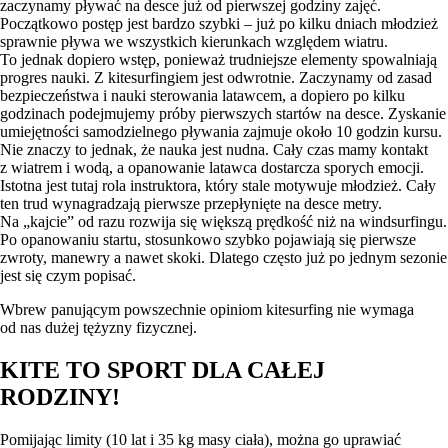
zaczynamy pływać na desce już od pierwszej godziny zajęć.
Początkowo postęp jest bardzo szybki – już po kilku dniach młodzież
sprawnie pływa we wszystkich kierunkach względem wiatru.
To jednak dopiero wstęp, ponieważ trudniejsze elementy spowalniają
progres nauki. Z kitesurfingiem jest odwrotnie. Zaczynamy od zasad
bezpieczeństwa i nauki sterowania latawcem, a dopiero po kilku
godzinach podejmujemy próby pierwszych startów na desce. Zyskanie
umiejętności samodzielnego pływania zajmuje około 10 godzin kursu.
Nie znaczy to jednak, że nauka jest nudna. Cały czas mamy kontakt
z wiatrem i wodą, a opanowanie latawca dostarcza sporych emocji.
Istotna jest tutaj rola instruktora, który stale motywuje młodzież. Cały
ten trud wynagradzają pierwsze przepłynięte na desce metry.
Na „kajcie” od razu rozwija się większą prędkość niż na windsurfingu.
Po opanowaniu startu, stosunkowo szybko pojawiają się pierwsze
zwroty, manewry a nawet skoki. Dlatego często już po jednym sezonie
jest się czym popisać.
Wbrew panującym powszechnie opiniom kitesurfing nie wymaga
od nas dużej tężyzny fizycznej.
KITE TO SPORT DLA CAŁEJ
RODZINY!
Pomijając limity (10 lat i 35 kg masy ciała), można go uprawiać